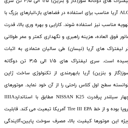
1/5
یفتراک های دوگانه سوز(گاز و بنزین)
الی ۳٫۵ تن سری
ALG آریا مناسب برای استفاده در فضاهای باز،انبارهای بزرگ با
هویه مناسب نیز استفاده شوند. کارایی و بهره وری بالا، قدرت
انور فوق العاده، هزینه راهبری و نگهداری کمتر و عمر طولانی
ر لیفتراک های آریا (نیسان) طی سالیان متمادی به اثبات
1/5
سیده است. سری لیفتراک های
الی ۳٫۵ تن دوگانه
وز(گاز و بنزین) آریا بابهرمندی از تکنولوژی ساخت ژاپن
وانسته سطح اول کلاس راحتی را از آن خود نماید. موتورهای
چهار سیلندر پرقدرت NISSAN K25 مطابق با استانداردIIIIA
اروپا بوده و از خط Tire III EPA آمریکا تبعیت می کند. قابلیت
یژه این موتورها کیفیت بالا، مصرف سوخت پایین،آلایندگی