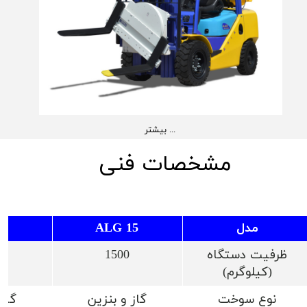
بیشتر ...
مشخصات فنی
مدل
ALG 15
20
ظرفیت دستگاه
1500
(کیلوگرم)
نوع سوخت
گاز و بنزین
گاز 