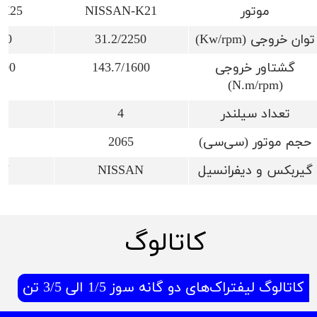
موتور
NISSAN-K21
-K25
توان خروجی (Kw/rpm)
31.2/2250
300
گشتاور خروجی
143.7/1600
600
(N.m/rpm)
تعداد سیلندر
4
حجم موتور (سی‌سی)
2065
گیربکس و دیفرانسیل
NISSAN
AN
کاتالوگ
کاتالوگ لیفتراک‌های دو گانه سوز 1/5 الی 3/5 تن