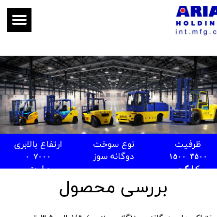
ظرفیت
نوع سوخت
ارتفاع بالابری
دوگانه سوز
0
-7000
1500-3500
کیلوگرم
میلی‌متر
بررسی محصول