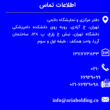
اطلاعات​​​​​​​ تماس
دفتر مرکزی و نمایشگاه دائمی:
​​​​​​​تهران، خ آزادی، روبه روی دانشکده دامپزشکی
دانشگاه تهران، نبش خ زارع، پ 128، ساختمان
آریا، واحد همکف ، طبقه اول و سوم
1311773833
021-
66929099
021-66929098
info@ariaholding.co