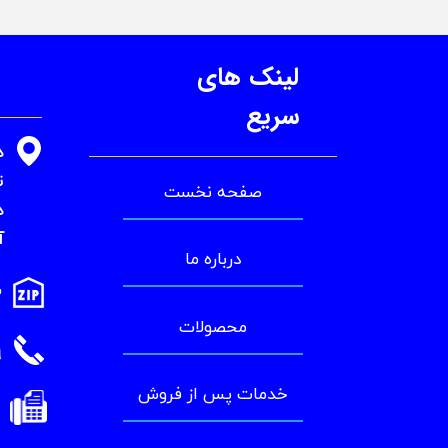
لینک های
سریع
د
​
صفحه نخست
آ
درباره ما
3
محصولات
021-66929099
خدمات پس از فروش