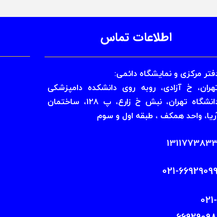
اطلاعات​​​​​​​ تماس
فتر مرکزی و نمایشگاه دائمی:
​​​​​​تهران، خ آزادی، روبه روی دانشکده دامپزشکی
دانشگاه تهران، نبش خ زارع، پ 128، ساختمان
ریا، واحد همکف ، طبقه اول و سوم
131177383
021-
66929098