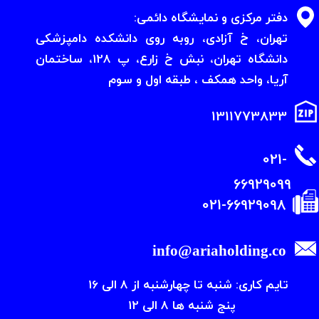
دفتر مرکزی و نمایشگاه دائمی:
​​​​​​​تهران، خ آزادی، روبه روی دانشکده دامپزشکی
دانشگاه تهران، نبش خ زارع، پ 128، ساختمان
آریا، واحد همکف ، طبقه اول و سوم
1311773833
021-
66929099
021-66929098
info@ariaholding.co
تایم کاری: شنبه تا چهارشنبه از 8 الی 16
پنج شنبه ها 8 الی 12